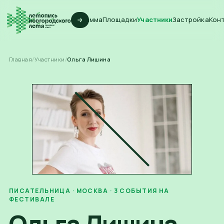
Программа
Площадки
Участники
Застройка
Кон
Главная
/
Участники
/
Ольга Лишина
ПИСАТЕЛЬНИЦА
· МОСКВА
·
3
СОБЫТИЯ
НА
ФЕСТИВАЛЕ
Ольга Лишина