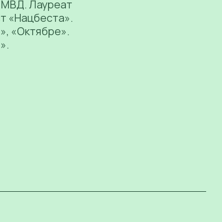
 МВД. Лауреат
т «Нацбеста».
», «Октябре».
».