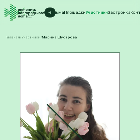
Программа
Площадки
Участники
Застройка
Кон
Главная
/
Участники
/
Марина Шустрова