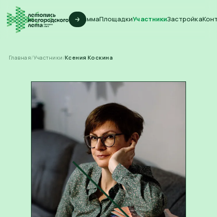
Программа
Площадки
Участники
Застройка
Кон
Главная
/
Участники
/
Ксения Коскина