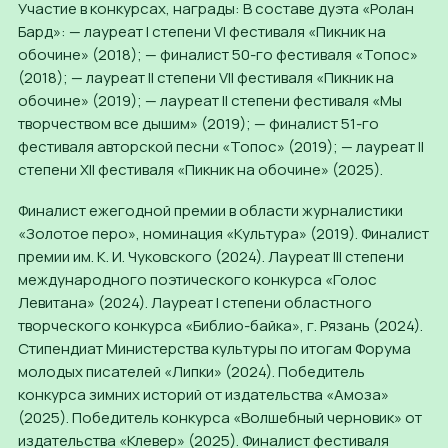
Участие в конкурсах, награды: В составе дуэта «Ролан
Бард»: — лауреат I степени VI фестиваля «Пикник на
обочине» (2018); — финалист 50-го фестиваля «Топос»
(2018); — лауреат II степени VII фестиваля «Пикник на
обочине» (2019); — лауреат II степени фестиваля «Мы
творчеством все дышим» (2019); — финалист 51-го
фестиваля авторской песни «Топос» (2019); — лауреат II
степени XII фестиваля «Пикник на обочине» (2025).
Финалист ежегодной премии в области журналистики
«Золотое перо», номинация «Культура» (2019). Финалист
премии им. К. И. Чуковского (2024). Лауреат III степени
международного поэтического конкурса «Голос
Левитана» (2024). Лауреат I степени областного
творческого конкурса «Библио-байка», г. Рязань (2024).
Стипендиат Министерства культуры по итогам Форума
молодых писателей «Липки» (2024). Победитель
конкурса зимних историй от издательства «Амоза»
(2025). Победитель конкурса «Волшебный черновик» от
издательства «Клевер» (2025). Финалист фестиваля