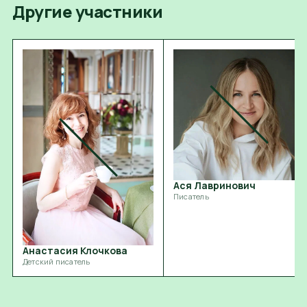
Другие участники
Ася Лавринович
Писатель
Анастасия Клочкова
Детский писатель