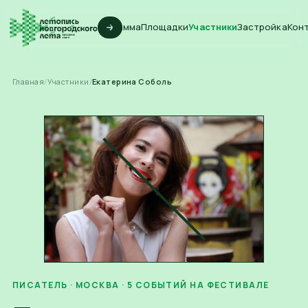
Программа
Площадки
Участники
Застройка
Кон
Главная
/
Участники
/
Екатерина Соболь
ПИСАТЕЛЬ
· МОСКВА
·
5
СОБЫТИЙ
НА ФЕСТИВАЛЕ