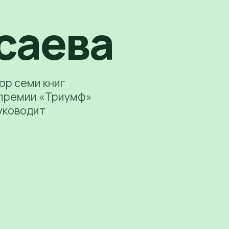
саева
ор семи книг
т премии «Триумф»
уководит