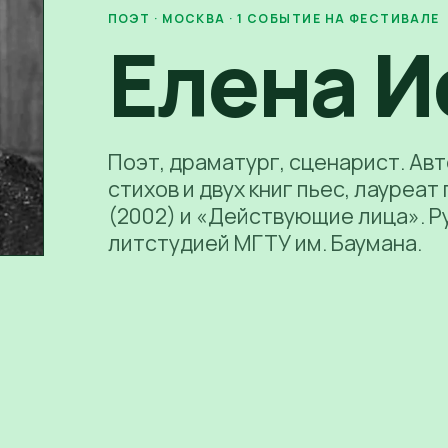
ПОЭТ
· МОСКВА
·
1
СОБЫТИЕ
НА ФЕСТИВАЛЕ
Елена И
Поэт, драматург, сценарист. Авт
стихов и двух книг пьес, лауреа
(2002) и «Действующие лица». Р
литстудией МГТУ им. Баумана.