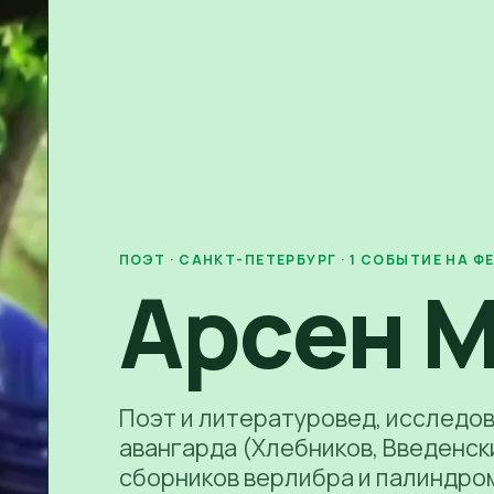
ПОЭТ
· САНКТ-ПЕТЕРБУРГ
·
1
СОБЫТИЕ
НА Ф
Арсен 
Поэт и литературовед, исследо
авангарда (Хлебников, Введенск
сборников верлибра и палиндро