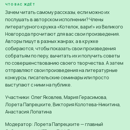
ЧТО ВАС ЖДЁТ
Зачем читать самому рассказы, если можно их
послушать в авторском исполнении? Члены
литературного кружка «Котелок, вари!» из Великого
Новгорода прочитают для вас свои произведения.
Авторы пишут в разных жанрах, а в кружке
собираются, чтобы показать свои произведения
собратьям по перу, вычитать их и получить советы
по совершенствованию своего творчества. А затем
отправляют свои произведения на литературные
конкурсы, писательские семинары или просто
выступают с ними на публике.
Участники: Олег Яковлев, Мария Герасимова,
Лорета Папрецките, Виктория Колотева-Никитина,
Анастасия Лопатина
Модератор: Лорета Папрецките — главный