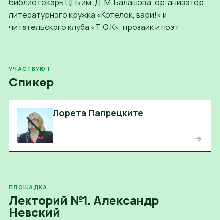
библиотекарь ЦГБ им. Д. М. Балашова, организатор
литературного кружка «Котелок, вари!» и
читательского клуба «Т.О.К», прозаик и поэт
УЧАСТВУЮТ
Спикер
Лорета Папрецките
ПЛОЩАДКА
Лекторий №1. Александр
Невский