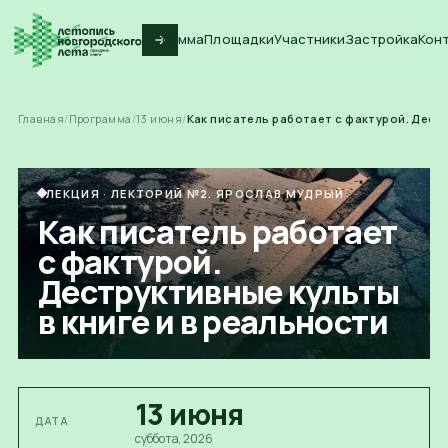
Программа
Площадки
Участники
Застройка
Кон
Главная
/
Программа
/
13
июня
/
Как писатель работает с фактурой. Дестр
ЛЕКЦИЯ
·
ЛЕКТОРИЙ №2. ЯРОСЛАВ МУДРЫЙ
Как писатель работает
с фактурой.
Деструктивные культы
в книге и в реальности
13
июня
ДАТА
суббота
, 2026