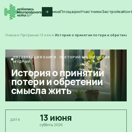
Программа
Площадки
Участники
Застройка
Кон
Главная
/
Программа
/
13
июня
/
История о принятии потери и обретении
ПРЕЗЕНТАЦИЯ КНИГИ
·
ЛЕКТОРИЙ №2. ЯРОСЛАВ
МУДРЫЙ
История о принятии
потери и обретении
смысла жить
13
июня
ДАТА
суббота
, 2026