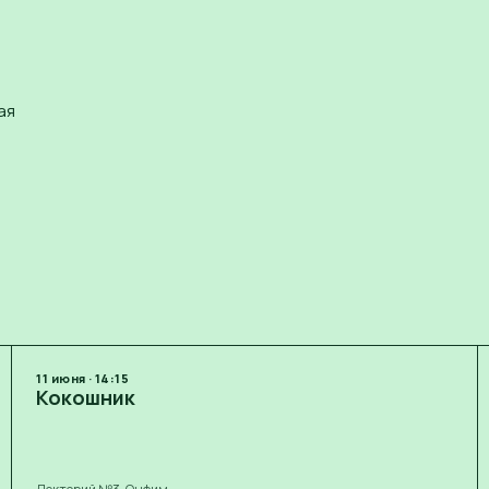
ая
11
июня
·
14:15
Кокошник