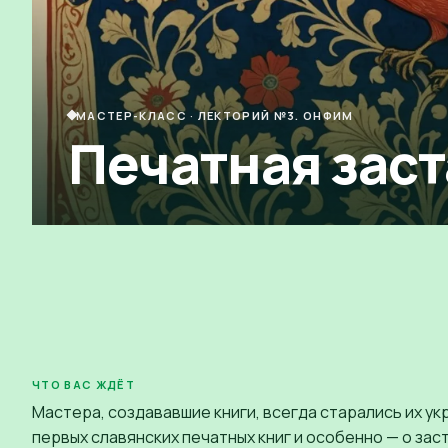
МАСТЕР-КЛАСС
·
ЛЕКТОРИЙ №3. ОНФИМ
Печатная заст
ЧТО ВАС ЖДЁТ
Мастера, создававшие книги, всегда старались их ук
первых славянских печатных книг и особенно — о зас