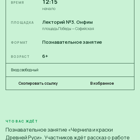
12:15
ВРЕМЯ
начало
Лекторий №3. Онфим
ПЛОЩАДКА
площадь Победы — Софийская
Познавательное занятие
ФОРМАТ
6+
ВОЗРАСТ
Вход свободный
Скопировать ссылку
В избранное
ЧТО ВАС ЖДЁТ
Познавательное занятие «Чернила и краски
Древней Руси». Участников ждёт рассказ о работе