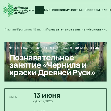
Программа
Площадки
Участники
Застройка
Кон
Главная
/
Программа
/
13
июня
/
Познавательное занятие «Чернила и крас
ПОЗНАВАТЕЛЬНОЕ ЗАНЯТИЕ
·
ЛЕКТОРИЙ №3. ОНФИМ
Познавательное
занятие «Чернила и
краски Древней Руси»
13
июня
ДАТА
суббота
, 2026