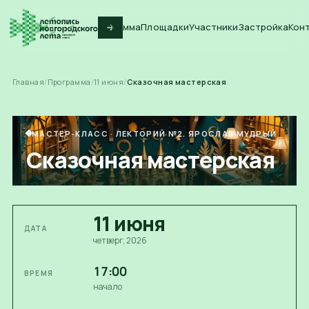
Программа
Площадки
Участники
Застройка
Кон
Главная
/
Программа
/
11
июня
/
Сказочная мастерская
МАСТЕР-КЛАСС
·
ЛЕКТОРИЙ №2. ЯРОСЛАВ МУДРЫЙ
Сказочная мастерская
11
июня
ДАТА
четверг
, 2026
17:00
ВРЕМЯ
начало